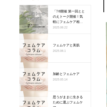
「7/8開催 第一回とと
のえトーク開催！気
軽にフェムケア相
談」
2025.06.22
​​フェムケアと美肌
2025.06.1
加齢とフェムケア
2025.05.14
思うがままに生きる
ために選ぶフェムケ