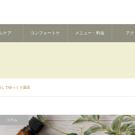
ムケア
コンフォートケ
メニュー・料金
アク
ア
蒸しでゆっくり温活
コラム