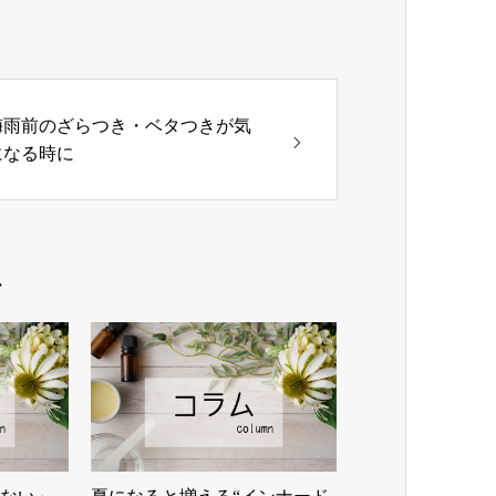
梅雨前のざらつき・ベタつきが気
になる時に
ム