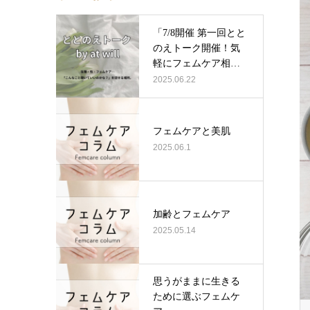
「7/8開催 第一回とと
のえトーク開催！気
軽にフェムケア相
談」
2025.06.22
​​フェムケアと美肌
2025.06.1
加齢とフェムケア
2025.05.14
思うがままに生きる
ために選ぶフェムケ